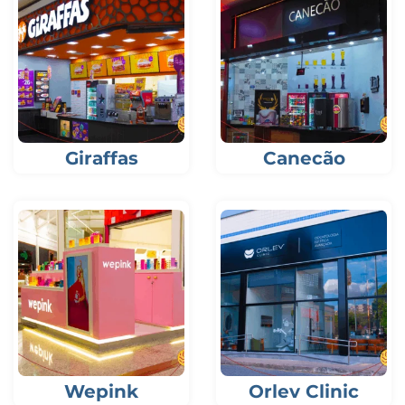
Giraffas
Canecão
Wepink
Orlev Clinic