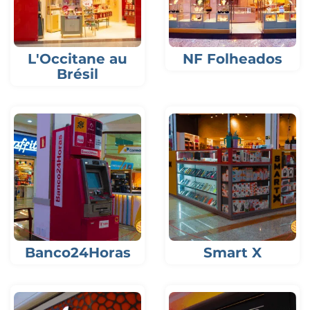
L'Occitane au
NF Folheados
Brésil
Banco24Horas
Smart X