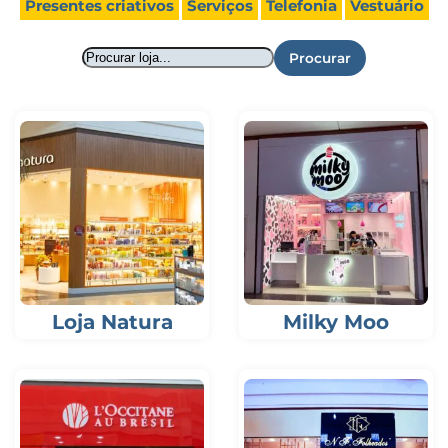
Presentes criativos
Serviços
Telefonia
Vestuário
Procurar
Loja Natura
Milky Moo