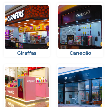
Giraffas
Canecão