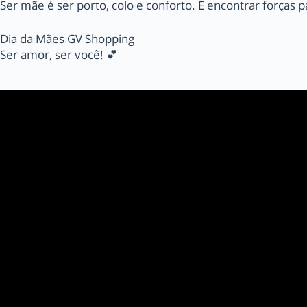
Ser mãe é ser porto, colo e conforto. É encontrar forças 
Dia da Mães GV Shopping
Ser amor, ser você! 💕